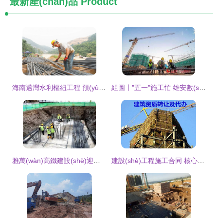
最新產(chǎn)品
Product
海南邁灣水利樞紐工程 預(yù)計(jì)2024年底建成，譜寫水利新篇章
組圖丨"五一"施工忙 雄安數(shù)萬(wàn)建設(shè)者堅(jiān)守崗位 建設(shè)工程施工
雅萬(wàn)高鐵建設(shè)迎重要節(jié)點(diǎn) 中鐵四局成功預(yù)制首榀箱梁
建設(shè)工程施工合同 核心條款與實(shí)踐要點(diǎn)