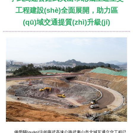
工程建設(shè)全面展開，助力區
(qū)域交通提質(zhì)升級(jí)
備受關(guān)注的寧武高速公路武夷山市北城互通立交工程已