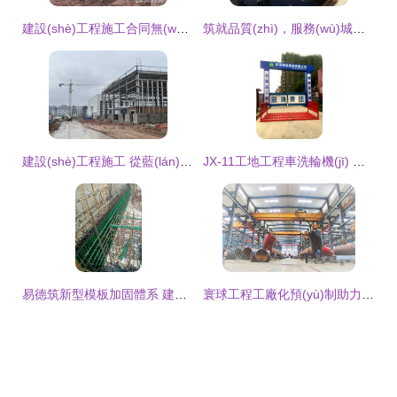
建設(shè)工程施工合同無(wú)效，工程價(jià)款主張的法律解析與路徑
筑就品質(zhì)，服務(wù)城市 探析成中投資集團(tuán)建工總局的工程實(shí)踐與發(fā)展
建設(shè)工程施工 從藍(lán)圖到現(xiàn)實(shí)的精密交響
JX-11工地工程車洗輪機(jī) 建設(shè)工程施工的綠色守護(hù)者
易德筑新型模板加固體系 建設(shè)工程領(lǐng)域的技術(shù)革新與實(shí)踐應(yīng)用
寰球工程工廠化預(yù)制助力廣東石化項(xiàng)目建設(shè)提質(zhì)增效