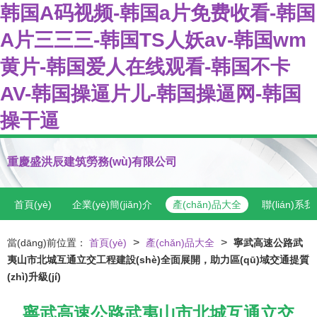
韩国A码视频-韩国a片免费收看-韩国
A片三三三-韩国TS人妖av-韩国wm
黄片-韩国爱人在线观看-韩国不卡
AV-韩国操逼片儿-韩国操逼网-韩国
操干逼
重慶盛洪辰建筑勞務(wù)有限公司
首頁(yè)
企業(yè)簡(jiǎn)介
產(chǎn)品大全
聯(lián)系
>
>
當(dāng)前位置：
首頁(yè)
產(chǎn)品大全
寧武高速公路武
夷山市北城互通立交工程建設(shè)全面展開，助力區(qū)域交通提質
(zhì)升級(jí)
寧武高速公路武夷山市北城互通立交