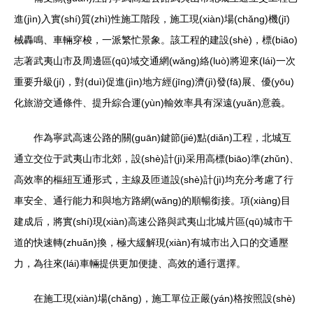
進(jìn)入實(shí)質(zhì)性施工階段，施工現(xiàn)場(chǎng)機(jī)
械轟鳴、車輛穿梭，一派繁忙景象。該工程的建設(shè)，標(biāo)
志著武夷山市及周邊區(qū)域交通網(wǎng)絡(luò)將迎來(lái)一次
重要升級(jí)，對(duì)促進(jìn)地方經(jīng)濟(jì)發(fā)展、優(yōu)
化旅游交通條件、提升綜合運(yùn)輸效率具有深遠(yuǎn)意義。
作為寧武高速公路的關(guān)鍵節(jié)點(diǎn)工程，北城互
通立交位于武夷山市北郊，設(shè)計(jì)采用高標(biāo)準(zhǔn)、
高效率的樞紐互通形式，主線及匝道設(shè)計(jì)均充分考慮了行
車安全、通行能力和與地方路網(wǎng)的順暢銜接。項(xiàng)目
建成后，將實(shí)現(xiàn)高速公路與武夷山北城片區(qū)城市干
道的快速轉(zhuǎn)換，極大緩解現(xiàn)有城市出入口的交通壓
力，為往來(lái)車輛提供更加便捷、高效的通行選擇。
在施工現(xiàn)場(chǎng)，施工單位正嚴(yán)格按照設(shè)