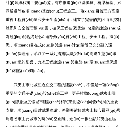
計(jì)圖紙和施工規(guī)范，有序推進(jìn)路基填筑、橋梁樁基、涵
洞通道等各項(xiàng)基礎(chǔ)工程施工。項(xiàng)目管理方高度
重視工程質(zhì)量和安全生產(chǎn)，建立了完善的質(zhì)量控制
體系和安全管理預(yù)案，確保工程在保證進(jìn)度的建設(shè)成
為經(jīng)得起考驗(yàn)的優(yōu)質(zhì)工程、安全工程。據(jù)
悉，項(xiàng)目在規(guī)劃與設(shè)計(jì)階段已充分融入環
(huán)保理念，采取了一系列措施以減少對(duì)周邊生態(tài)環
(huán)境的影響，力求工程建設(shè)與生態(tài)環(huán)境保護
(hù)相協(xié)調(diào)。
武夷山市北城互通立交工程的建設(shè)，不僅是一項(xiàng)
重要的交通基礎(chǔ)設(shè)施工程，更是推動(dòng)武夷山國
(guó)際旅游度假城市建設(shè)和閩東北協(xié)同發(fā)展的重要
支撐。項(xiàng)目建成通車后，將顯著縮短武夷山核心景區(qū)與
周邊省市主要城市的時(shí)空距離，進(jìn)一步凸顯武夷山在區