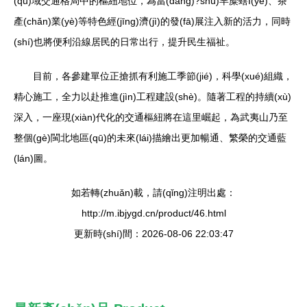
(qū)域交通格局中的樞紐地位，為當(dāng)?shù)芈糜螛I(yè)、茶
產(chǎn)業(yè)等特色經(jīng)濟(jì)的發(fā)展注入新的活力，同時
(shí)也將便利沿線居民的日常出行，提升民生福祉。
目前，各參建單位正搶抓有利施工季節(jié)，科學(xué)組織，
精心施工，全力以赴推進(jìn)工程建設(shè)。隨著工程的持續(xù)
深入，一座現(xiàn)代化的交通樞紐將在這里崛起，為武夷山乃至
整個(gè)閩北地區(qū)的未來(lái)描繪出更加暢通、繁榮的交通藍
(lán)圖。
如若轉(zhuǎn)載，請(qǐng)注明出處：
http://m.ibjygd.cn/product/46.html
更新時(shí)間：2026-08-06 22:03:47